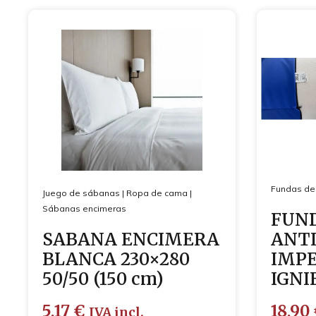
Fundas de 
Juego de sábanas
|
Ropa de cama
|
Sábanas encimeras
FUND
SABANA ENCIMERA
ANT
BLANCA 230×280
IMP
50/50 (150 cm)
IGNI
5,17
€
18,90
IVA incl.