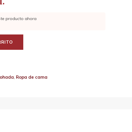
l.
ste producto ahora
RRITO
mohada
,
Ropa de cama