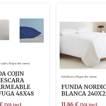
cojín
|
Ropa de cama
A COJIN
Nórdicos
|
Ropa de cama
IESCARA
ERMEABLE
FUNDA NORDI
FUGA 48X48
BLANCA 240X2
€
11,86
€
IVA incl.
IVA incl.