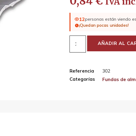
0,84
€
IVA inc
12
personas están viendo e
¡Quedan pocas unidades!
AÑADIR AL CA
Referencia
302
Categorías
Fundas de al