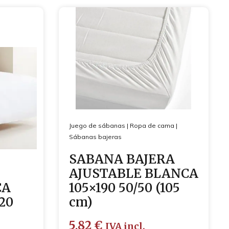
Juego de sábanas
|
Ropa de cama
|
Sábanas bajeras
SABANA BAJERA
AJUSTABLE BLANCA
CA
105×190 50/50 (105
20
cm)
5,82
€
IVA incl.