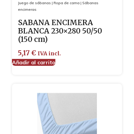
Juego de sábanas
|
Ropa de cama
|
Sábanas
encimeras
SABANA ENCIMERA
BLANCA 230×280 50/50
(150 cm)
5,17
€
IVA incl.
Añadir al carrito