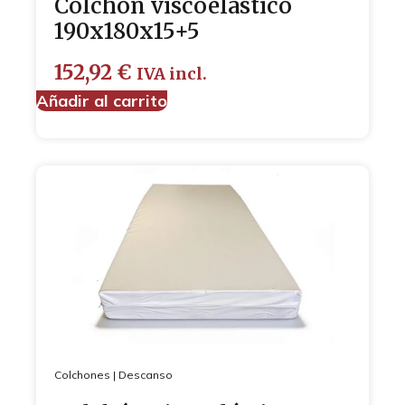
Colchón viscoelástico
190x180x15+5
152,92
€
IVA incl.
Añadir al carrito
Colchones
|
Descanso