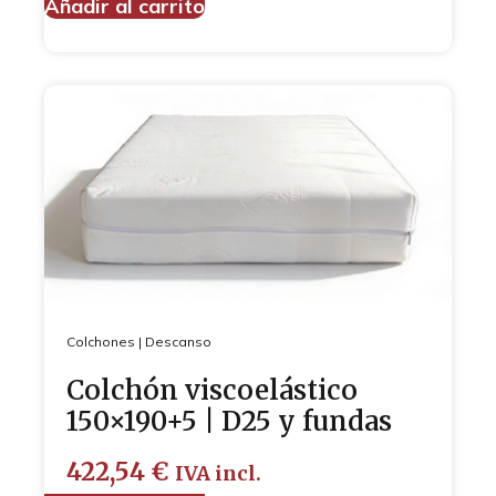
Añadir al carrito
Colchones
|
Descanso
Colchón viscoelástico
150×190+5 | D25 y fundas
422,54
€
IVA incl.