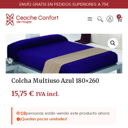
ENVÍO GRATIS EN PEDIDOS SUPERIORES A 75€
0
Colcha Multiuso Azul 180×260
15,75
€
IVA incl.
18
personas están viendo este producto ahora
¡Quedan pocas unidades!