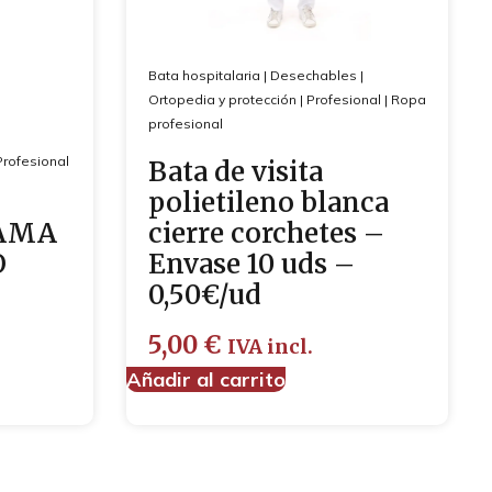
Bata hospitalaria
|
Desechables
|
Ortopedia y protección
|
Profesional
|
Ropa
profesional
Profesional
Bata de visita
polietileno blanca
JAMA
cierre corchetes –
O
Envase 10 uds –
0,50€/ud
5,00
€
IVA incl.
Añadir al carrito