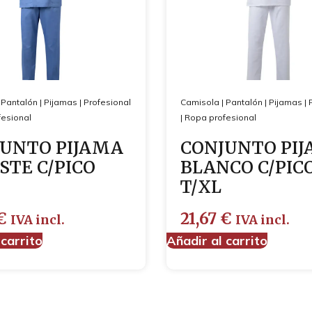
|
Pantalón
|
Pijamas
|
Profesional
Camisola
|
Pantalón
|
Pijamas
|
esional
|
Ropa profesional
UNTO PIJAMA
CONJUNTO PI
STE C/PICO
BLANCO C/PIC
T/XL
€
21,67
€
IVA incl.
IVA incl.
 carrito
Añadir al carrito