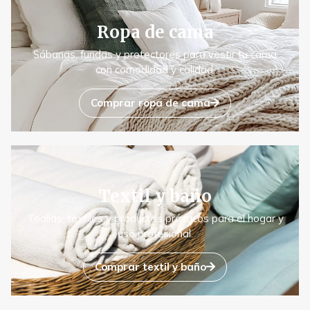
Ropa de cama
Sábanas, fundas y protectores para vestir tu cama
con comodidad y calidad.
Comprar ropa de cama
Textil y baño
Toallas, textiles y productos prácticos para el hogar y
uso profesional.
Comprar textil y baño