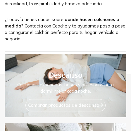
durabilidad, transpirabilidad y firmeza adecuada.
¿Todavía tienes dudas sobre
dónde hacen colchones a
medida
? Contacta con Ceache y te ayudamos paso a paso
a configurar el colchón perfecto para tu hogar, vehículo o
negocio.
ANTERIOR
SIGUIENTE
RUTINA NOCTURNA PARA DORMIR EN 10 MINUTOS
COLCHONES QUE NO SE DAN LA VUELTA: ¿SON UNA BUENA OPCIÓN?
Descanso
Colchones, almohadas, bases y accesorios para
dormir mejor cada noche.
Comprar productos de descanso