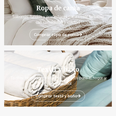
Ropa de cama
Sábanas, fundas y protectores para vestir tu cama
con comodidad y calidad.
Comprar ropa de cama
Textil y baño
Toallas, textiles y productos prácticos para el hogar y
uso profesional.
Comprar textil y baño