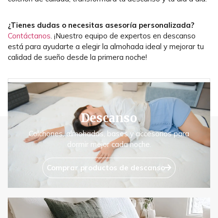
¿Tienes dudas o necesitas asesoría personalizada?
Contáctanos
. ¡Nuestro equipo de expertos en descanso
está para ayudarte a elegir la almohada ideal y mejorar tu
calidad de sueño desde la primera noche!
ANTERIOR
SIGUIENTE
3 PASOS PARA DORMIR MEJOR
RUTINA NOCTURNA PARA DORMIR EN 10 MINUTOS
Descanso
Colchones, almohadas, bases y accesorios para
dormir mejor cada noche.
Comprar productos de descanso