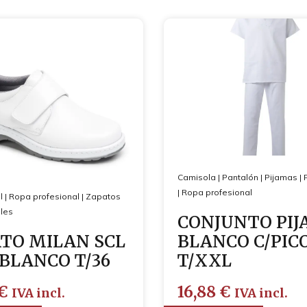
Camisola
|
Pantalón
|
Pijamas
|
|
Ropa profesional
l
|
Ropa profesional
|
Zapatos
les
CONJUNTO PI
TO MILAN SCL
BLANCO C/PIC
 BLANCO T/36
T/XXL
€
16,88
€
IVA incl.
IVA incl.