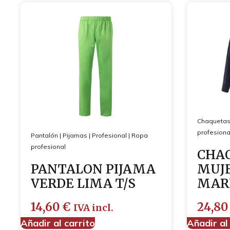
Chaquetas
profesiona
Pantalón
|
Pijamas
|
Profesional
|
Ropa
profesional
CHA
PANTALON PIJAMA
MUJE
VERDE LIMA T/S
MARI
14,60
€
24,8
IVA incl.
Añadir al carrito
Añadir al