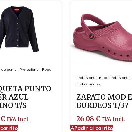
 de punto
|
Profesional
|
Ropa
l
Profesional
|
Ropa profesional
|
profesionales
QUETA PUNTO
R AZUL
ZAPATO MOD 
NO T/S
BURDEOS T/37
0
€
26,08
€
IVA incl.
IVA incl.
 carrito
Añadir al carrito