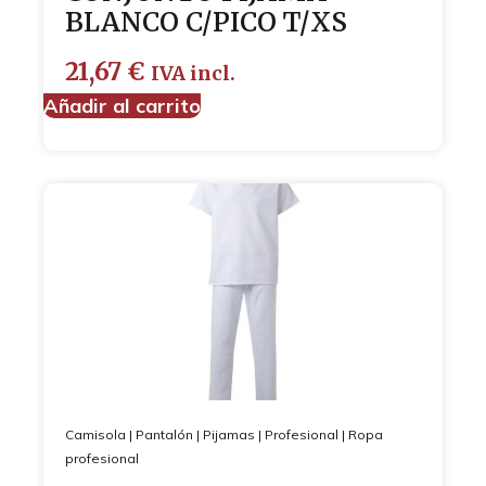
BLANCO C/PICO T/XS
21,67
€
IVA incl.
Añadir al carrito
Camisola
|
Pantalón
|
Pijamas
|
Profesional
|
Ropa
profesional