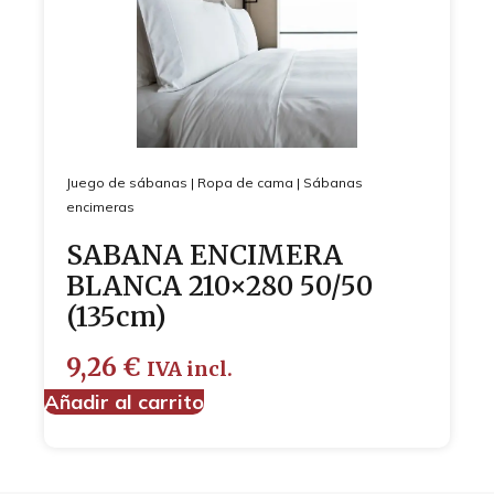
Juego de sábanas
|
Ropa de cama
|
Sábanas
encimeras
SABANA ENCIMERA
BLANCA 210×280 50/50
(135cm)
9,26
€
IVA incl.
Añadir al carrito