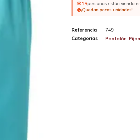
15
personas están viendo e
¡Quedan pocas unidades!
Referencia
749
Categorías
Pantalón
,
Pija