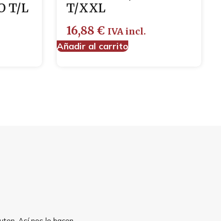
O T/L
T/XXL
16,88
€
IVA incl.
Añadir al carrito
uten. Así nos lo hacen