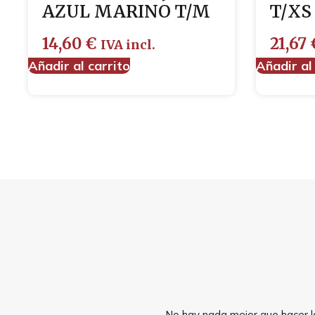
AZUL MARINO T/M
T/XS
14,60
€
21,67
IVA incl.
Añadir al carrito
Añadir al
No hay nada mejor que hacer la