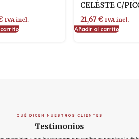
CELESTE C/PIC
€
21,67
€
IVA incl.
IVA incl.
 carrito
Añadir al carrito
QUÉ DICEN NUESTROS CLIENTES
Testimonios
s cosas bien y que las personas que confían en nosotros lo disfr