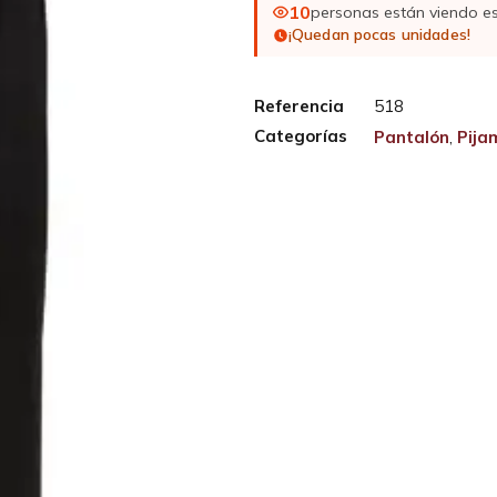
10
personas están viendo e
¡Quedan pocas unidades!
Referencia
518
Categorías
Pantalón
,
Pija