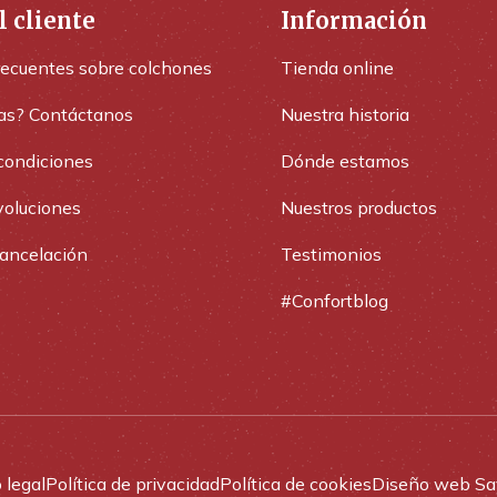
l cliente
Información
recuentes sobre colchones
Tienda online
as? Contáctanos
Nuestra historia
condiciones
Dónde estamos
voluciones
Nuestros productos
cancelación
Testimonios
#Confortblog
 legal
Política de privacidad
Política de cookies
Diseño web Sa