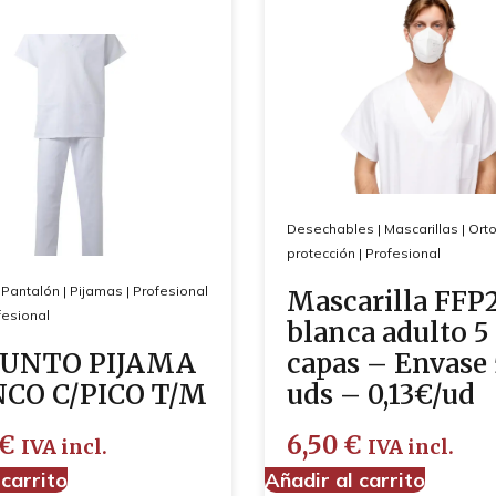
Desechables
|
Mascarillas
|
Ort
protección
|
Profesional
|
Pantalón
|
Pijamas
|
Profesional
Mascarilla FFP
esional
blanca adulto 5
UNTO PIJAMA
capas – Envase
CO C/PICO T/M
uds – 0,13€/ud
€
6,50
€
IVA incl.
IVA incl.
 carrito
Añadir al carrito