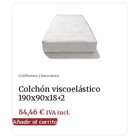
Colchones
|
Descanso
Colchón viscoelástico
190x90x18+2
84,46
€
IVA incl.
Añadir al carrito