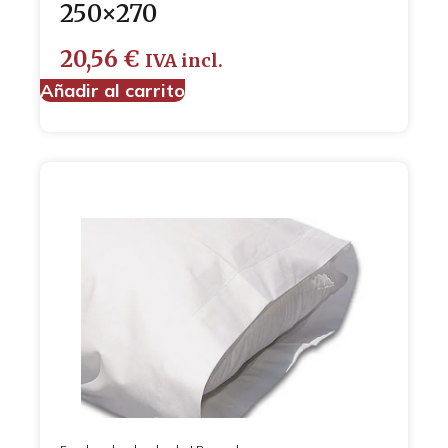
250×270
20,56
€
IVA incl.
Añadir al carrito