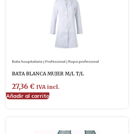
Cubre-zapatos
Guantes
Mascarillas
Bata hospitalaria
|
Profesional
|
Ropa profesional
BATA BLANCA MUJER M/L T/L
27,36
€
IVA incl.
Añadir al carrito