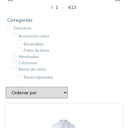
€
-
Minimum Price
Maximum Price
Categorías
Descanso
Accesorios cama
Barandillas
Patas de base
Almohadas
Colchones
Bases de cama
Bases tapizadas
Somieres
Cojines
Ropa de cama
Protectores de colchón
Colchas
Fundas de cojín
Fundas de colchón