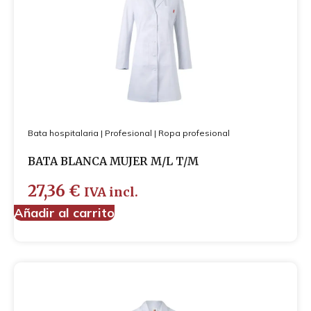
Juego de sábanas
Fundas de almohada
Sábanas bajeras
Sábanas encimeras
Mantas
Nórdicos
Textil baño
Toallas
Bata hospitalaria
Albornoces
|
Profesional
|
Ropa profesional
Alfombrillas
BATA BLANCA MUJER M/L T/M
Profesional
Desechables
27,36
€
IVA incl.
Ortopedia y protección
Añadir al carrito
Ropa profesional
Bata hospitalaria
Camisola
Pantalón
Pijamas
Zapatos profesionales
Chaquetas de punto