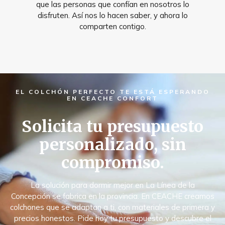
que las personas que confían en nosotros lo
disfruten. Así nos lo hacen saber, y ahora lo
comparten contigo.
EL COLCHÓN PERFECTO TE ESTÁ ESPERANDO
EN CEACHE CONFORT
Solicita tu presupuesto
personalizado, sin
compromiso.
La solución para dormir mejor en La Línea de la
Concepción se fabrica en la provincia. En CEACHE creamos
colchones que se adaptan a ti, con materiales de primera y
precios honestos. Pide hoy tu presupuesto y descubre el