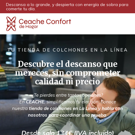
Descansa a lo grande, y despierta con energía de sobra para
comerte tu día.
TU TIENDA DE COLCHONES EN LA LÍNEA
Descubre el descanso que
mereces, sin comprometer
calidad ni precio
¿Te pierdes entre tantas opciones?
En
CEACHE
, simplificamos tu elección. Conoce
nuestra
tienda de colchones en La Línea
y
habla con
nosotros para coordinar una prueba
.
Desde solo 134€ (IVA incluido)